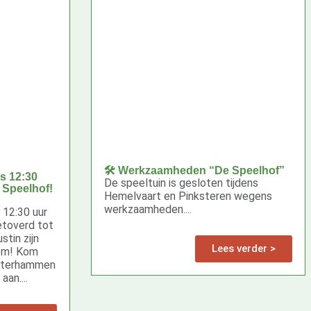
🛠️ Werkzaamheden “De Speelhof”
s 12:30
De speeltuin is gesloten tijdens
 Speelhof!
Hemelvaart en Pinksteren wegens
werkzaamheden....
12:30 uur
etoverd tot
stin zijn
Lees verder >
om! Kom
boterhammen
aan....