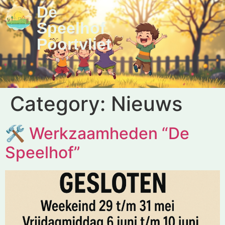
De
Speelhof
Poortvliet
Category:
Nieuws
🛠️ Werkzaamheden “De
Speelhof”